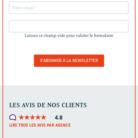
LAISSEZ
CE
Laissez ce champ vide pour valider le formulaire
CHAMP
VIDE
POUR
VALIDER
LE
FORMULAIRE
LES AVIS DE NOS CLIENTS
★
★
★
★
★
★
★
★
★
★
4.8
LIRE TOUS LES AVIS PAR AGENCE