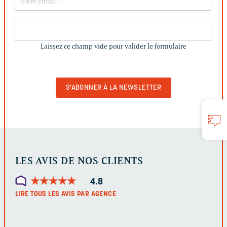
LAISSEZ
CE
Laissez ce champ vide pour valider le formulaire
CHAMP
VIDE
POUR
VALIDER
LE
FORMULAIRE
LES AVIS DE NOS CLIENTS
★
★
★
★
★
★
★
★
★
★
4.8
LIRE TOUS LES AVIS PAR AGENCE