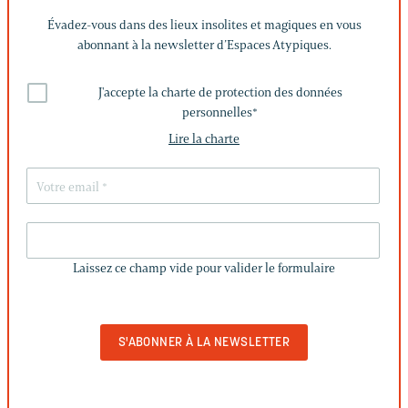
Évadez-vous dans des lieux insolites et magiques en vous
abonnant à la newsletter d’Espaces Atypiques.
J'accepte la charte de protection des données
personnelles
*
Lire la charte
LAISSEZ
CE
Laissez ce champ vide pour valider le formulaire
CHAMP
VIDE
POUR
VALIDER
LE
FORMULAIRE