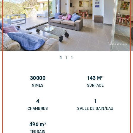
1
|
1
30000
143
M²
NIMES
SURFACE
4
1
CHAMBRES
SALLE DE BAIN/EAU
496
m²
TERRAIN