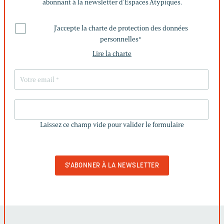
abonnant à la newsletter d’Espaces Atypiques.
J'accepte la charte de protection des données
personnelles
*
Lire la charte
LAISSEZ
CE
Laissez ce champ vide pour valider le formulaire
CHAMP
VIDE
POUR
VALIDER
LE
FORMULAIRE