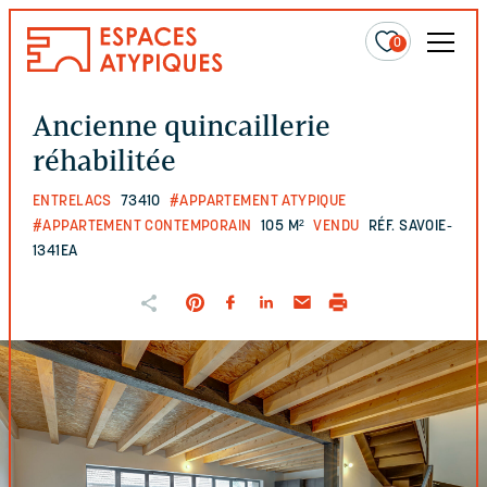
0
Ancienne quincaillerie
réhabilitée
ENTRELACS
73410
#APPARTEMENT ATYPIQUE
#APPARTEMENT CONTEMPORAIN
105 M²
VENDU
RÉF. SAVOIE-
1341EA