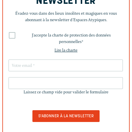
NEWSLETTER
Évadez-vous dans des lieux insolites et magiques en vous
abonnant à la newsletter d’Espaces Atypiques.
J'accepte la charte de protection des données
personnelles
*
Lire la charte
LAISSEZ
CE
Laissez ce champ vide pour valider le formulaire
CHAMP
VIDE
POUR
VALIDER
LE
FORMULAIRE