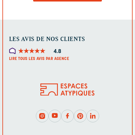
FORMULAIRE
LES AVIS DE NOS CLIENTS
★
★
★
★
★
★
★
★
★
★
4.8
LIRE TOUS LES AVIS PAR AGENCE