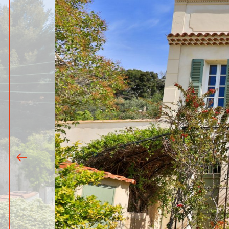
1
|
15