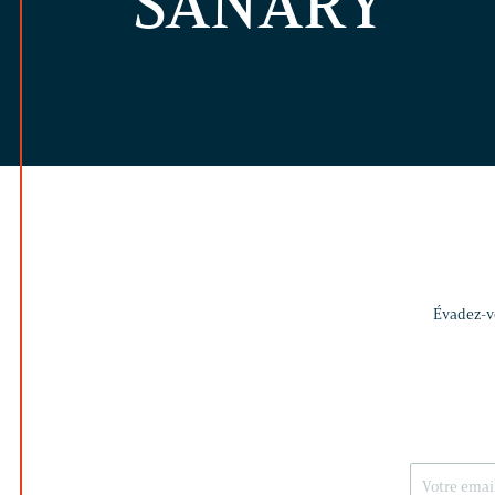
SANARY
Évadez-vo