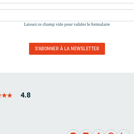
LAISSEZ
CE
Laissez ce champ vide pour valider le formulaire
CHAMP
VIDE
POUR
VALIDER
LE
FORMULAIRE
★
★
★
★
★
★
4.8