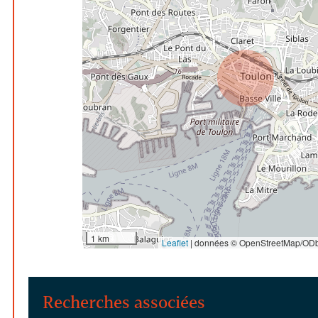
1 km
Leaflet
|
données © OpenStreetMap/ODb
Recherches associées