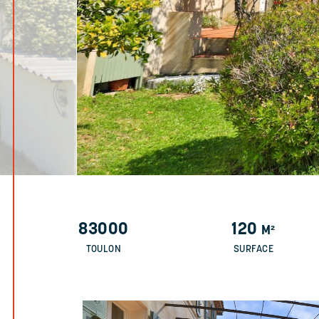
83000
120
M²
TOULON
SURFACE