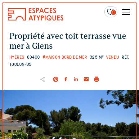
0
Propriété avec toit terrasse vue
mer à Giens
HYÈRES
83400
#MAISON BORD DE MER
325 M²
VENDU
RÉF.
TOULON-35