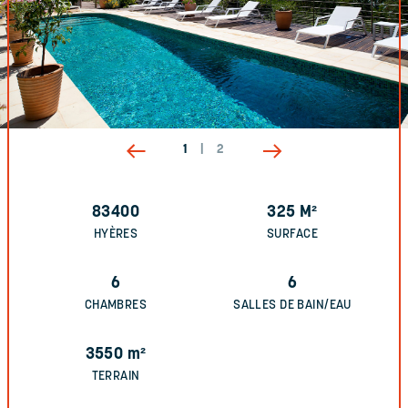
1
|
2
83400
325
M²
HYÈRES
SURFACE
6
6
CHAMBRES
SALLES DE BAIN/EAU
3550
m²
TERRAIN