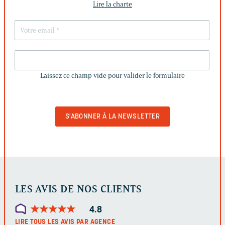
Lire la charte
LAISSEZ
CE
Laissez ce champ vide pour valider le formulaire
CHAMP
VIDE
POUR
VALIDER
LE
FORMULAIRE
LES AVIS DE NOS CLIENTS
★
★
★
★
★
★
★
★
★
★
4.8
LIRE TOUS LES AVIS PAR AGENCE