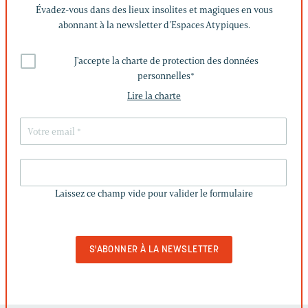
Évadez-vous dans des lieux insolites et magiques en vous
abonnant à la newsletter d’Espaces Atypiques.
J'accepte la charte de protection des données
personnelles
*
Lire la charte
LAISSEZ
CE
Laissez ce champ vide pour valider le formulaire
CHAMP
VIDE
POUR
VALIDER
LE
FORMULAIRE