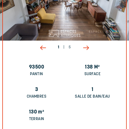
1
|
5
93500
138
M²
PANTIN
SURFACE
3
1
CHAMBRES
SALLE DE BAIN/EAU
130
m²
TERRAIN