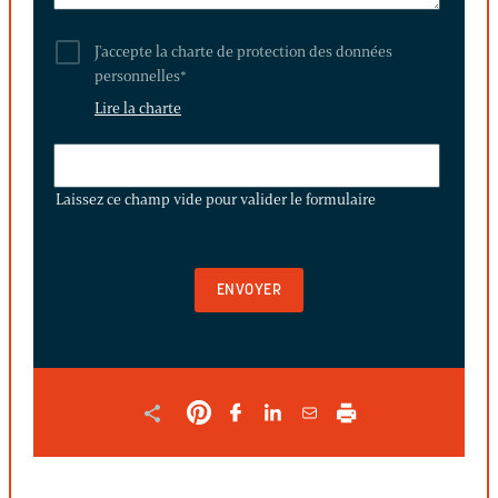
J'accepte la charte de protection des données
personnelles
*
Lire la charte
LAISSEZ
CE
Laissez ce champ vide pour valider le formulaire
CHAMP
VIDE
POUR
VALIDER
LE
FORMULAIRE