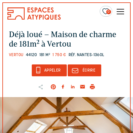
0
Déjà loué – Maison de charme
de 181m² à Vertou
VERTOU
44120
181 M²
1 750 €
RÉF. NANTES-1360L
APPELER
ÉCRIRE