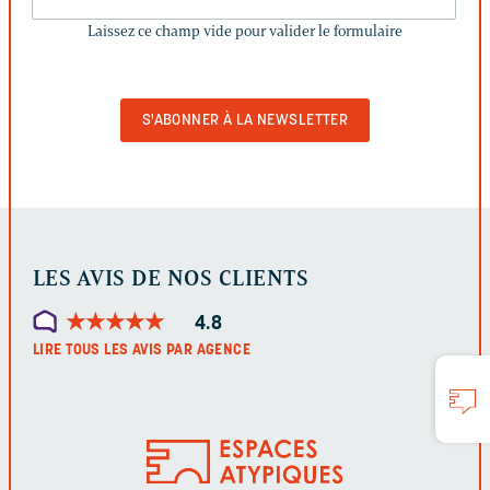
CE
Laissez ce champ vide pour valider le formulaire
CHAMP
VIDE
POUR
VALIDER
LE
FORMULAIRE
LES AVIS DE NOS CLIENTS
★
★
★
★
★
★
★
★
★
★
4.8
LIRE TOUS LES AVIS PAR AGENCE