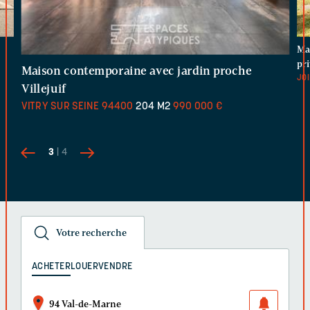
Ma
pri
Maison contemporaine avec jardin proche
JOI
Villejuif
VITRY SUR SEINE
94400
204 M2
990 000 €
3
| 4
Votre recherche
ACHETER
LOUER
VENDRE
94 Val-de-Marne