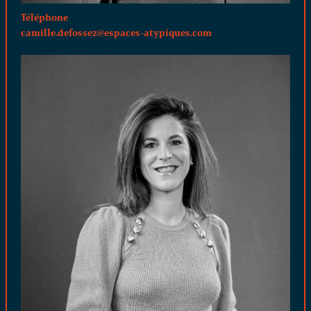
Téléphone
camille.defossez@espaces-atypiques.com