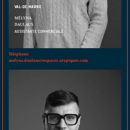
VAL-DE-MARNE
MÉLYNA
DAULAUS
ASSISTANTE COMMERCIALE
Téléphone
melyna.daulaus@espaces-atypiques.com