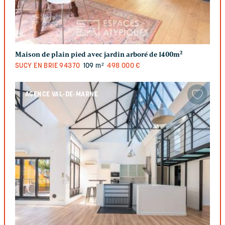
Maison de plain pied avec jardin arboré de 1400m²
SUCY EN BRIE
94370
109 m²
498 000 €
AGENCE VAL-DE-MARNE