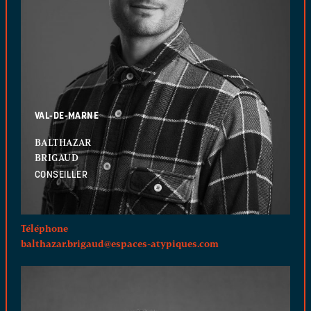
VAL-DE-MARNE
BALTHAZAR
BRIGAUD
CONSEILLER
Téléphone
balthazar.brigaud@espaces-atypiques.com