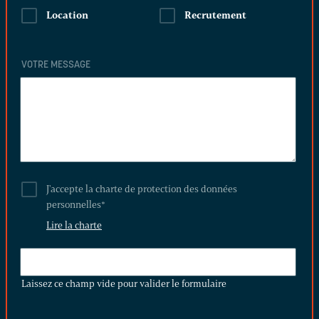
Location
Recrutement
VOTRE MESSAGE
J'accepte la charte de protection des données
personnelles
*
Lire la charte
LAISSEZ
CE
Laissez ce champ vide pour valider le formulaire
CHAMP
VIDE
POUR