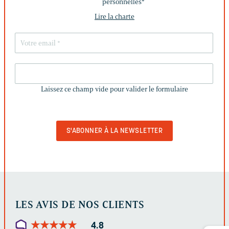
personnelles
*
Lire la charte
LAISSEZ
CE
Laissez ce champ vide pour valider le formulaire
CHAMP
VIDE
POUR
VALIDER
LE
FORMULAIRE
LES AVIS DE NOS CLIENTS
★
★
★
★
★
★
★
★
★
★
4.8