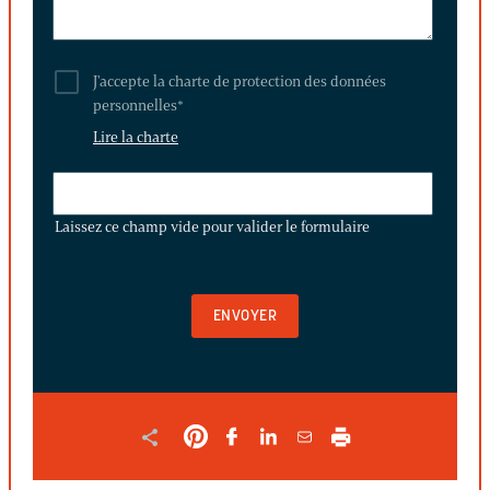
J'accepte la charte de protection des données
personnelles
*
Lire la charte
LAISSEZ
CE
Laissez ce champ vide pour valider le formulaire
CHAMP
VIDE
POUR
VALIDER
LE
FORMULAIRE