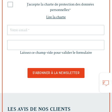
J'accepte la charte de protection des données
personnelles
*
Lire la charte
LAISSEZ
CE
Laissez ce champ vide pour valider le formulaire
CHAMP
VIDE
POUR
VALIDER
LE
FORMULAIRE
LES AVIS DE NOS CLIENTS