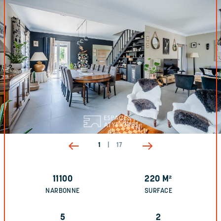
1
|
17
11100
220
M²
NARBONNE
SURFACE
5
2