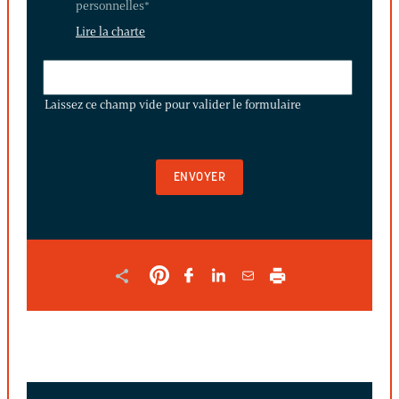
personnelles
*
Lire la charte
LAISSEZ
CE
Laissez ce champ vide pour valider le formulaire
CHAMP
VIDE
POUR
VALIDER
LE
FORMULAIRE