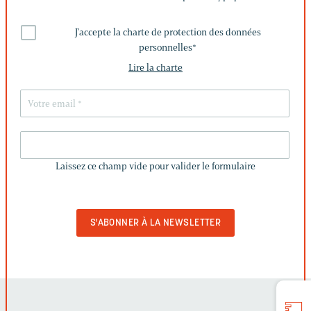
J'accepte la charte de protection des données
personnelles
*
Lire la charte
LAISSEZ
CE
Laissez ce champ vide pour valider le formulaire
CHAMP
VIDE
POUR
VALIDER
LE
FORMULAIRE