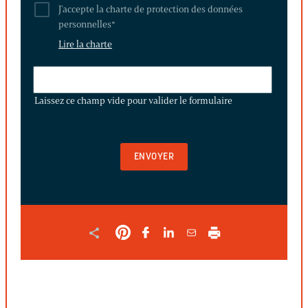
J'accepte la charte de protection des données
personnelles
*
Lire la charte
LAISSEZ
CE
Laissez ce champ vide pour valider le formulaire
CHAMP
VIDE
POUR
VALIDER
LE
FORMULAIRE