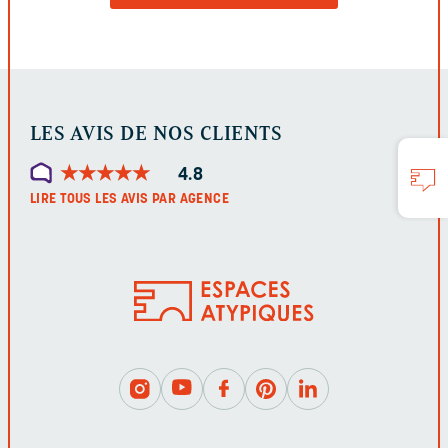
FORMULAIRE
LES AVIS DE NOS CLIENTS
★
★
★
★
★
★
★
★
★
★
4.8
LIRE TOUS LES AVIS PAR AGENCE