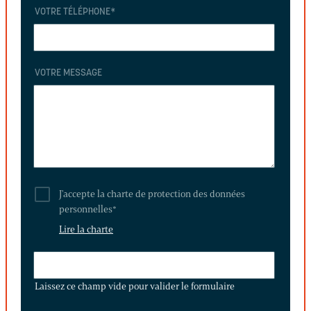
VOTRE TÉLÉPHONE
*
VOTRE MESSAGE
J'accepte la charte de protection des données
personnelles
*
Lire la charte
LAISSEZ
CE
Laissez ce champ vide pour valider le formulaire
CHAMP
VIDE