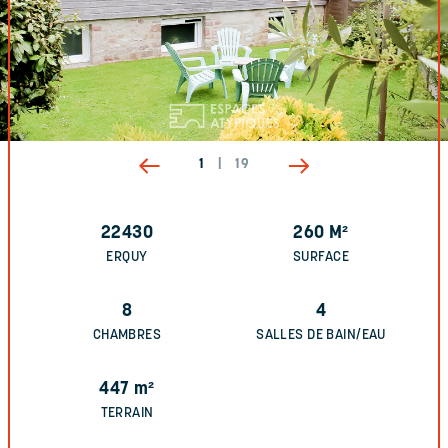
1
|
19
22430
260
M²
ERQUY
SURFACE
8
4
CHAMBRES
SALLES DE BAIN/EAU
447
m²
TERRAIN