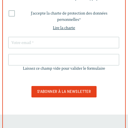
J'accepte la charte de protection des données
personnelles
*
Lire la charte
LAISSEZ
CE
Laissez ce champ vide pour valider le formulaire
CHAMP
VIDE
POUR
VALIDER
LE
FORMULAIRE