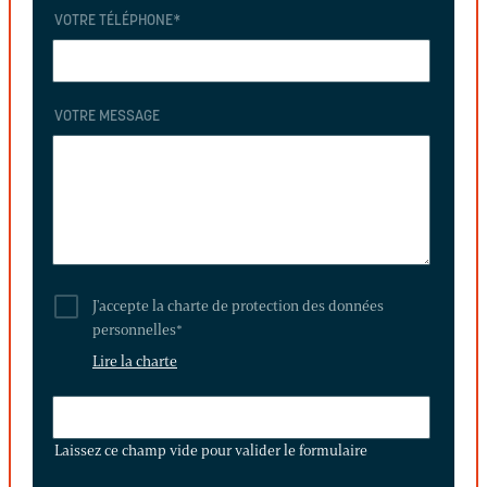
VOTRE TÉLÉPHONE
*
VOTRE MESSAGE
J'accepte la charte de protection des données
personnelles
*
Lire la charte
LAISSEZ
CE
Laissez ce champ vide pour valider le formulaire
CHAMP
VIDE