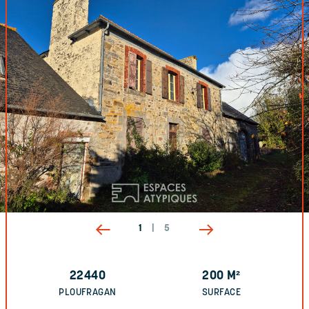
1
|
5
22440
200
M²
PLOUFRAGAN
SURFACE