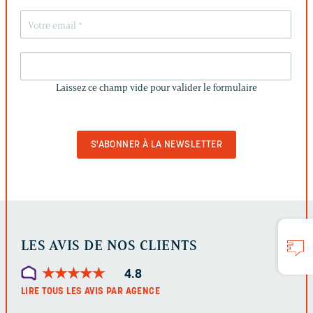
LAISSEZ
CE
Laissez ce champ vide pour valider le formulaire
CHAMP
VIDE
POUR
VALIDER
LE
FORMULAIRE
LES AVIS DE NOS CLIENTS
★
★
★
★
★
★
★
★
★
★
4.8
LIRE TOUS LES AVIS PAR AGENCE