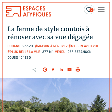
0
La ferme de style comtois à
rénover avec sa vue dégagée
OUHANS
25520
#MAISON À RÉNOVER
#MAISON AVEC VUE
#PLUS BELLE LA VUE
377 M²
VENDU
RÉF. BESANCON-
DOUBS-164EBD