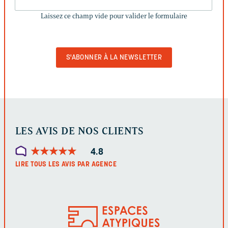
CE
Laissez ce champ vide pour valider le formulaire
CHAMP
VIDE
POUR
VALIDER
LE
FORMULAIRE
LES AVIS DE NOS CLIENTS
★
★
★
★
★
★
★
★
★
★
4.8
LIRE TOUS LES AVIS PAR AGENCE