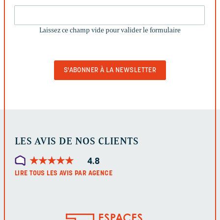
LAISSEZ
CE
Laissez ce champ vide pour valider le formulaire
CHAMP
VIDE
POUR
VALIDER
LE
FORMULAIRE
LES AVIS DE NOS CLIENTS
★
★
★
★
★
★
★
★
★
★
4.8
LIRE TOUS LES AVIS PAR AGENCE