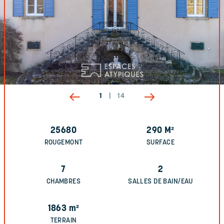
1
|
14
25680
290
M²
ROUGEMONT
SURFACE
7
2
CHAMBRES
SALLES DE BAIN/EAU
1863
m²
TERRAIN