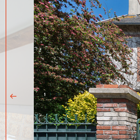
1
|
25