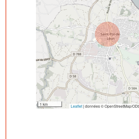
1 km
Leaflet
|
données © OpenStreetMap/ODb