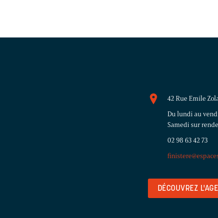
42 Rue Emile Zol
Du lundi au vend
Samedi sur rend
02 98 63 42 73
finistere@espace
DÉCOUVREZ L'AG