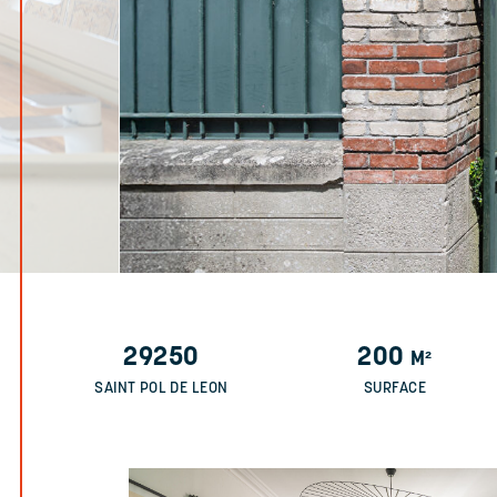
29250
200
M²
SAINT POL DE LEON
SURFACE