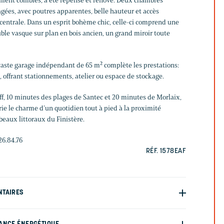
ement combles, a été repensé et rénové. Deux chambres
ées, avec poutres apparentes, belle hauteur et accès
n centrale. Dans un esprit bohème chic, celle-ci comprend une
ble vasque sur plan en bois ancien, un grand miroir toute
 vaste garage indépendant de 65 m² complète les prestations:
e, offrant stationnements, atelier ou espace de stockage.
ff, 10 minutes des plages de Santec et 20 minutes de Morlaix,
e le charme d’un quotidien tout à pied à la proximité
beaux littoraux du Finistère.
26.84.76
RÉF. 1578EAF
NTAIRES