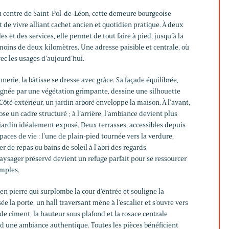
 centre de Saint-Pol-de-Léon, cette demeure bourgeoise
t de vivre alliant cachet ancien et quotidien pratique. À deux
 et des services, elle permet de tout faire à pied, jusqu’à la
moins de deux kilomètres. Une adresse paisible et centrale, où
vec les usages d’aujourd’hui.
nnerie, la bâtisse se dresse avec grâce. Sa façade équilibrée,
ignée par une végétation grimpante, dessine une silhouette
Côté extérieur, un jardin arboré enveloppe la maison. À l’avant,
e un cadre structuré ; à l’arrière, l’ambiance devient plus
 jardin idéalement exposé. Deux terrasses, accessibles depuis
spaces de vie : l’une de plain-pied tournée vers la verdure,
er de repas ou bains de soleil à l’abri des regards.
 paysager préservé devient un refuge parfait pour se ressourcer
mples.
 en pierre qui surplombe la cour d’entrée et souligne la
e la porte, un hall traversant mène à l’escalier et s’ouvre vers
 de ciment, la hauteur sous plafond et la rosace centrale
rd une ambiance authentique. Toutes les pièces bénéficient