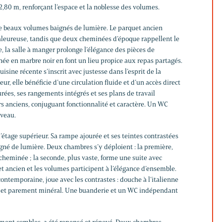
,80 m, renforçant l’espace et la noblesse des volumes.
de beaux volumes baignés de lumière. Le parquet ancien
aleureuse, tandis que deux cheminées d’époque rappellent le
e, la salle à manger prolonge l’élégance des pièces de
née en marbre noir en font un lieu propice aux repas partagés.
isine récente s’inscrit avec justesse dans l’esprit de la
r, elle bénéficie d’une circulation fluide et d’un accès direct
urées, ses rangements intégrés et ses plans de travail
rs anciens, conjuguant fonctionnalité et caractère. Un WC
veau.
’étage supérieur. Sa rampe ajourée et ses teintes contrastées
né de lumière. Deux chambres s’y déploient : la première,
heminée ; la seconde, plus vaste, forme une suite avec
t ancien et les volumes participent à l’élégance d’ensemble.
 contemporaine, joue avec les contrastes : douche à l’italienne
er et parement minéral. Une buanderie et un WC indépendant