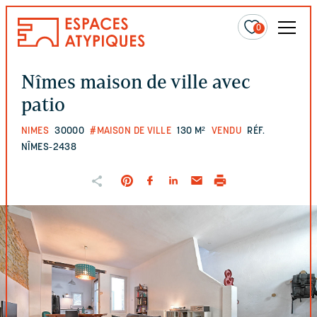
0
Nîmes maison de ville avec
patio
NIMES
30000
#MAISON DE VILLE
130 M²
VENDU
RÉF.
NÎMES-2438