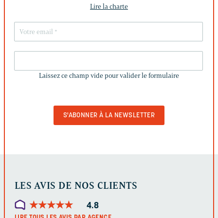
Lire la charte
LAISSEZ
CE
Laissez ce champ vide pour valider le formulaire
CHAMP
VIDE
POUR
VALIDER
LE
FORMULAIRE
LES AVIS DE NOS CLIENTS
★
★
★
★
★
★
★
★
★
★
4.8
LIRE TOUS LES AVIS PAR AGENCE