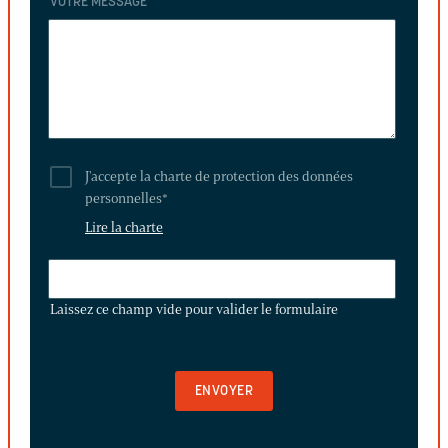
VOTRE MESSAGE
J'accepte la charte de protection des données
personnelles
*
Lire la charte
LAISSEZ
CE
Laissez ce champ vide pour valider le formulaire
CHAMP
VIDE
POUR
VALIDER
LE
FORMULAIRE