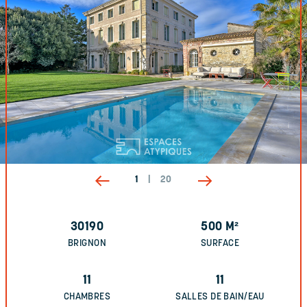
1
|
20
30190
500
M²
BRIGNON
SURFACE
11
11
CHAMBRES
SALLES DE BAIN/EAU