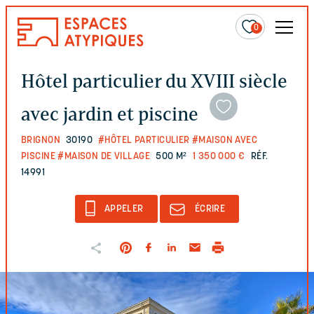
0
Hôtel particulier du XVIII siècle
avec jardin et piscine
BRIGNON
30190
#HÔTEL PARTICULIER
#MAISON AVEC
PISCINE
#MAISON DE VILLAGE
500 M²
1 350 000 €
RÉF.
14991
APPELER
ÉCRIRE