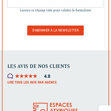
LAISSEZ
CE
Laissez ce champ vide pour valider le formulaire
CHAMP
VIDE
POUR
VALIDER
LE
FORMULAIRE
LES AVIS DE NOS CLIENTS
★
★
★
★
★
★
★
★
★
★
4.8
LIRE TOUS LES AVIS PAR AGENCE