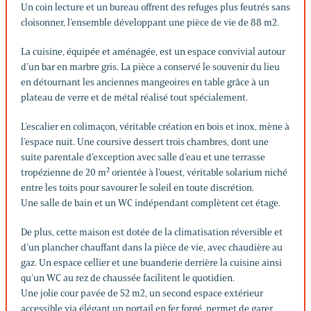
Un coin lecture et un bureau offrent des refuges plus feutrés sans
cloisonner, l’ensemble développant une pièce de vie de 88 m2.
La cuisine, équipée et aménagée, est un espace convivial autour
d’un bar en marbre gris. La pièce a conservé le souvenir du lieu
en détournant les anciennes mangeoires en table grâce à un
plateau de verre et de métal réalisé tout spécialement.
L’escalier en colimaçon, véritable création en bois et inox, mène à
l’espace nuit. Une coursive dessert trois chambres, dont une
suite parentale d’exception avec salle d’eau et une terrasse
tropézienne de 20 m² orientée à l’ouest, véritable solarium niché
entre les toits pour savourer le soleil en toute discrétion.
Une salle de bain et un WC indépendant complètent cet étage.
De plus, cette maison est dotée de la climatisation réversible et
d’un plancher chauffant dans la pièce de vie, avec chaudière au
gaz. Un espace cellier et une buanderie derrière la cuisine ainsi
qu’un WC au rez de chaussée facilitent le quotidien.
Une jolie cour pavée de 52 m2, un second espace extérieur
accessible via élégant un portail en fer forgé, permet de garer