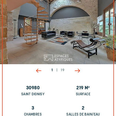
1
|
19
30980
219
M²
SAINT DIONISY
SURFACE
3
2
CHAMBRES
SALLES DE BAIN/EAU