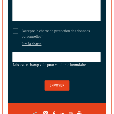
J'accepte la charte de protection des données
personnelles
*
Lire la charte
LAISSEZ
CE
Laissez ce champ vide pour valider le formulaire
CHAMP
VIDE
POUR
VALIDER
LE
FORMULAIRE