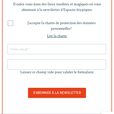
Évadez-vous dans des lieux insolites et magiques en vous
abonnant à la newsletter d’Espaces Atypiques.
J'accepte la charte de protection des données
personnelles
*
Lire la charte
LAISSEZ
CE
Laissez ce champ vide pour valider le formulaire
CHAMP
VIDE
POUR
VALIDER
LE
FORMULAIRE