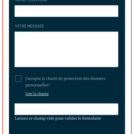
VOTRE TÉLÉPHONE
*
VOTRE MESSAGE
J'accepte la charte de protection des données
personnelles
*
Lire la charte
LAISSEZ
CE
Laissez ce champ vide pour valider le formulaire
CHAMP
VIDE
POUR