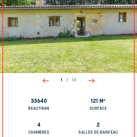
1
|
13
33640
121
M²
BEAUTIRAN
SURFACE
4
2
CHAMBRES
SALLES DE BAIN/EAU