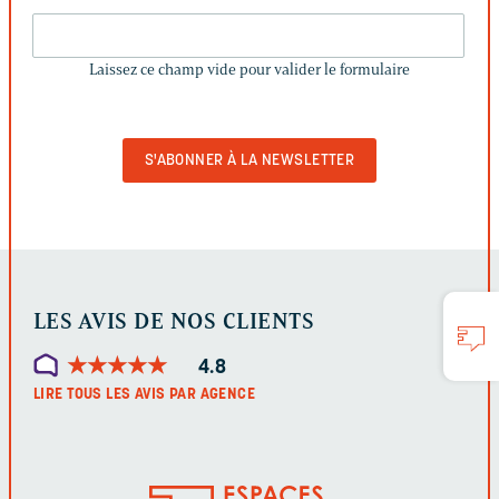
LAISSEZ
CE
Laissez ce champ vide pour valider le formulaire
CHAMP
VIDE
POUR
VALIDER
LE
FORMULAIRE
LES AVIS DE NOS CLIENTS
★
★
★
★
★
★
★
★
★
★
4.8
LIRE TOUS LES AVIS PAR AGENCE