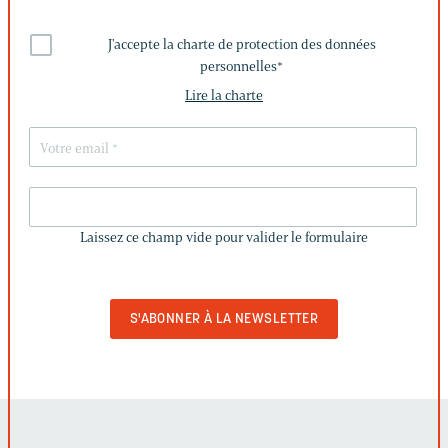
J'accepte la charte de protection des données
personnelles
*
Lire la charte
LAISSEZ
CE
Laissez ce champ vide pour valider le formulaire
CHAMP
VIDE
POUR
VALIDER
LE
FORMULAIRE