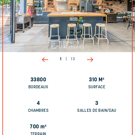
1
|
13
33800
310
M²
BORDEAUX
SURFACE
4
3
CHAMBRES
SALLES DE BAIN/EAU
700
m²
TERRAIN