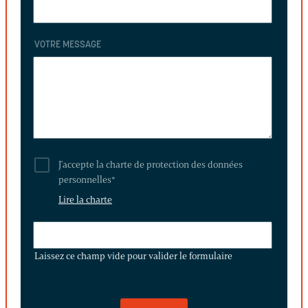
VOTRE MESSAGE
J'accepte la charte de protection des données
personnelles
*
Lire la charte
LAISSEZ
CE
Laissez ce champ vide pour valider le formulaire
CHAMP
VIDE
POUR
VALIDER