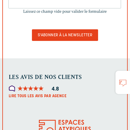
CE
Laissez ce champ vide pour valider le formulaire
CHAMP
VIDE
POUR
VALIDER
LE
FORMULAIRE
LES AVIS DE NOS CLIENTS
★
★
★
★
★
★
★
★
★
★
4.8
LIRE TOUS LES AVIS PAR AGENCE