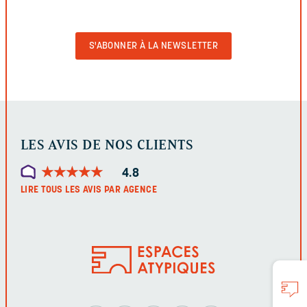
VIDE
POUR
VALIDER
LE
FORMULAIRE
LES AVIS DE NOS CLIENTS
★
★
★
★
★
★
★
★
★
★
4.8
LIRE TOUS LES AVIS PAR AGENCE