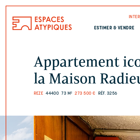
INTE
ESTIMER & VENDRE
Appartement ico
la Maison Radie
REZE
44400
73 M²
273 500 €
RÉF. 3256