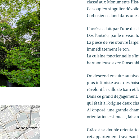
classé aux Monuments Histo
Ce souplex singulier dévoile
Corbusier se fond dans une
L’accès se fait par l’une des
Dès l’entrée, par le niveau 
La pièce de vie s’ouvre larg
immédiatement le ton.
La cuisine fonctionnelle s’i
harmonieuse avec l’ensembl
On descend ensuite au niveau
plus intimiste avec des bois
révèlent la salle de bain et le
Dans ce grand dégagement, e
qui était à l’origine deux c
A l’opposé, une grande chamb
orientation est-ouest, faisa
Grâce à sa double orientation
cet appartement traversant e