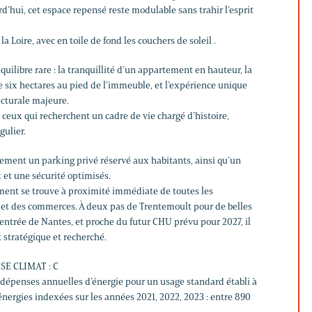
rd’hui, cet espace repensé reste modulable sans trahir l’esprit
la Loire, avec en toile de fond les couchers de soleil .
 équilibre rare : la tranquillité d’un appartement en hauteur, la
e six hectares au pied de l’immeuble, et l’expérience unique
ecturale majeure.
t ceux qui recherchent un cadre de vie chargé d’histoire,
gulier.
ment un parking privé réservé aux habitants, ainsi qu’un
t et une sécurité optimisés.
ment se trouve à proximité immédiate de toutes les
 et des commerces. À deux pas de Trentemoult pour de belles
l’entrée de Nantes, et proche du futur CHU prévu pour 2027, il
stratégique et recherché.
SE CLIMAT : C
épenses annuelles d’énergie pour un usage standard établi à
nergies indexées sur les années 2021, 2022, 2023 : entre 890