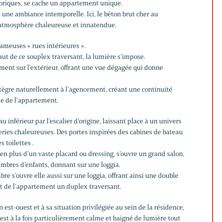
riques, se cache un appartement unique.
 une ambiance intemporelle. Ici, le béton brut cher au
 atmosphère chaleureuse et innatendue.
 fameuses « rues intérieures ».
haut de ce souplex traversant, la lumière s’impose.
ement sur l’extérieur, offrant une vue dégagée qui donne
ntègre naturellement à l’agencement, créant une continuité
e de l’appartement.
 inférieur par l’escalier d’origine, laissant place à un univers
eries chaleureuses. Des portes inspirées des cabines de bateau
s toilettes .
n plus d’un vaste placard ou dressing, s’ouvre un grand salon,
hambres d’enfants, donnant sur une loggia.
re s’ouvre elle aussi sur une loggia, offrant ainsi une double
nt de l’appartement un duplex traversant.
 est-ouest et à sa situation privilégiée au sein de la résidence,
st à la fois particulièrement calme et baigné de lumière tout