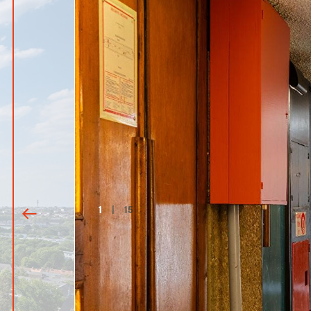
1
|
15