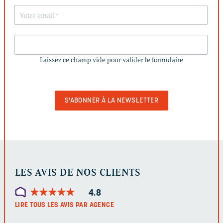
LAISSEZ
CE
Laissez ce champ vide pour valider le formulaire
CHAMP
VIDE
POUR
VALIDER
LE
FORMULAIRE
LES AVIS DE NOS CLIENTS
★
★
★
★
★
★
★
★
★
★
4.8
LIRE TOUS LES AVIS PAR AGENCE