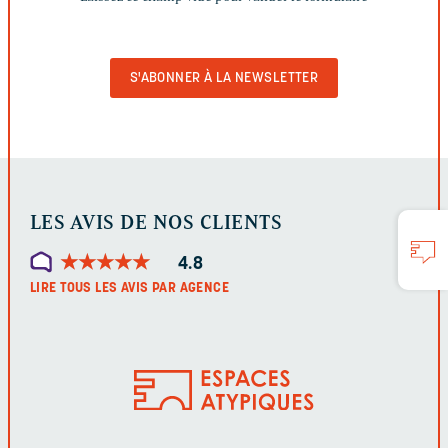
CHAMP
VIDE
POUR
VALIDER
LE
FORMULAIRE
LES AVIS DE NOS CLIENTS
★
★
★
★
★
★
★
★
★
★
4.8
LIRE TOUS LES AVIS PAR AGENCE