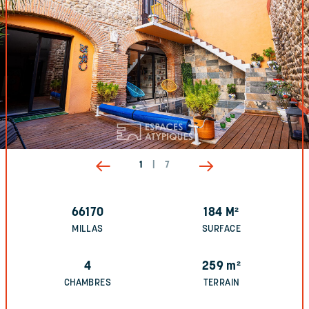
1
|
7
66170
184
M²
MILLAS
SURFACE
4
259
m²
CHAMBRES
TERRAIN