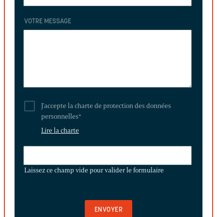
VOTRE MESSAGE
J'accepte la charte de protection des données
personnelles
*
Lire la charte
LAISSEZ
CE
Laissez ce champ vide pour valider le formulaire
CHAMP
VIDE
POUR
VALIDER
LE