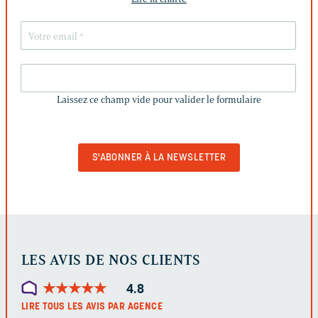
LAISSEZ
CE
Laissez ce champ vide pour valider le formulaire
CHAMP
VIDE
POUR
VALIDER
LE
FORMULAIRE
LES AVIS DE NOS CLIENTS
★
★
★
★
★
★
★
★
★
★
4.8
LIRE TOUS LES AVIS PAR AGENCE