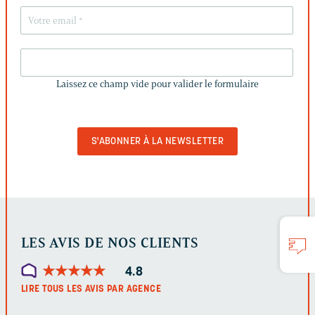
LAISSEZ
CE
Laissez ce champ vide pour valider le formulaire
CHAMP
VIDE
POUR
VALIDER
LE
FORMULAIRE
LES AVIS DE NOS CLIENTS
★
★
★
★
★
★
★
★
★
★
4.8
LIRE TOUS LES AVIS PAR AGENCE