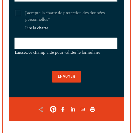
J'accepte la charte de protection des données
personnelles
*
Lire la charte
LAISSEZ
CE
Laissez ce champ vide pour valider le formulaire
CHAMP
VIDE
POUR
VALIDER
LE
FORMULAIRE