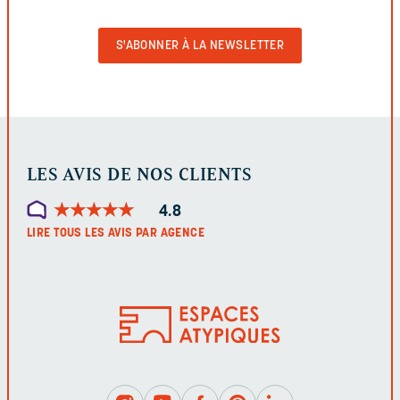
POUR
VALIDER
LE
FORMULAIRE
LES AVIS DE NOS CLIENTS
★
★
★
★
★
★
★
★
★
★
4.8
LIRE TOUS LES AVIS PAR AGENCE