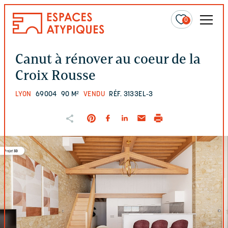
0
Canut à rénover au coeur de la
Croix Rousse
LYON
69004
90 M²
VENDU
RÉF. 3133EL-3