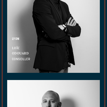
LYON
LOÏC
ODOUARD
CONSEILLER