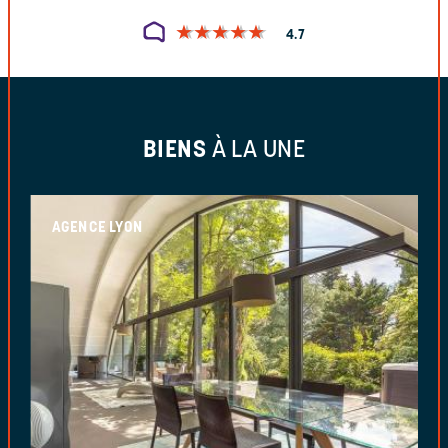
★
★
★
★
★
★
★
★
★
★
4.7
BIENS
À LA UNE
AGENCE LYON