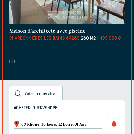
Maison d’architecte avec piscine
CHARBONNIERES LES BAINS
69260
260 M2
1 495 000 €
1
| 1
Votre recherche
ACHETER
LOUER
VENDRE
69 Rhône, 38 Isère, 42 Loire, 01 Ain