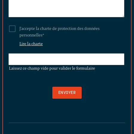
J'accepte la charte de protection des données
personnelles
*
Lire la charte
LAISSEZ
CE
Laissez ce champ vide pour valider le formulaire
CHAMP
VIDE
POUR
VALIDER
LE
FORMULAIRE