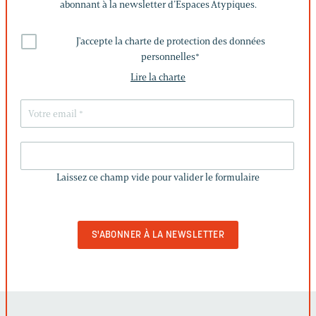
abonnant à la newsletter d’Espaces Atypiques.
J'accepte la charte de protection des données
personnelles
*
Lire la charte
LAISSEZ
CE
Laissez ce champ vide pour valider le formulaire
CHAMP
VIDE
POUR
VALIDER
LE
FORMULAIRE