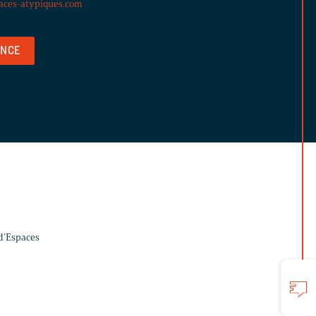
aces-atypiques.com
ENCE
 d’Espaces