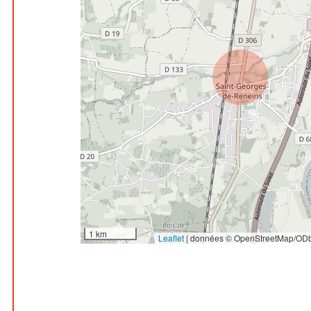
1 km
Leaflet
|
données © OpenStreetMap/ODb