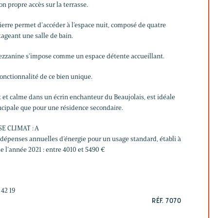
on propre accès sur la terrasse.
ierre permet d’accéder à l’espace nuit, composé de quatre
ageant une salle de bain.
zzanine s’impose comme un espace détente accueillant.
onctionnalité de ce bien unique.
t et calme dans un écrin enchanteur du Beaujolais, est idéale
ncipale que pour une résidence secondaire.
SE CLIMAT : A
épenses annuelles d’énergie pour un usage standard, établi à
de l’année 2021 : entre 4010 et 5490 €
 42 19
RÉF. 7070