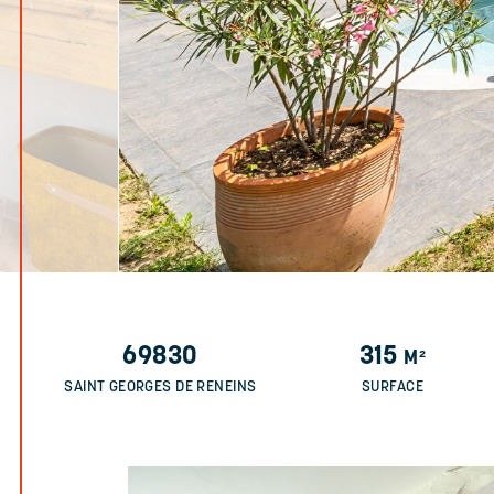
69830
315
M²
SAINT GEORGES DE RENEINS
SURFACE