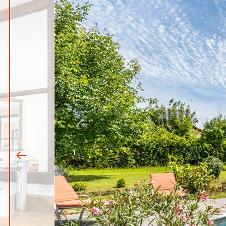
1
|
4