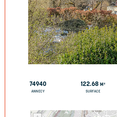
74940
122.68
M²
ANNECY
SURFACE