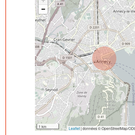
+
−
1 km
Leaflet
|
données © OpenStreetMap/ODb