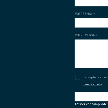
VOTRE EMAIL
*
VOTRE MESSAGE
J'accepte la char
Lire la charte
LAISSEZ
CE
Laissez ce champ vide 
CHAMP