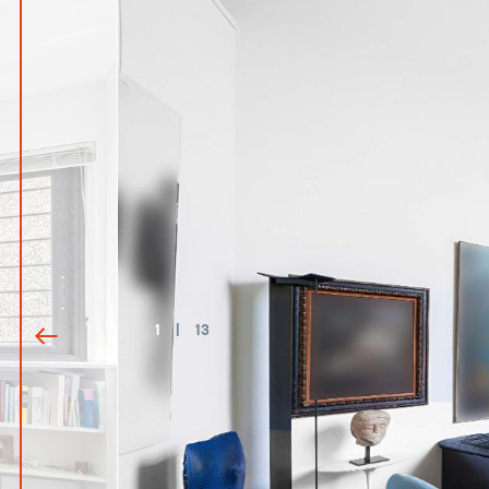
1
|
13