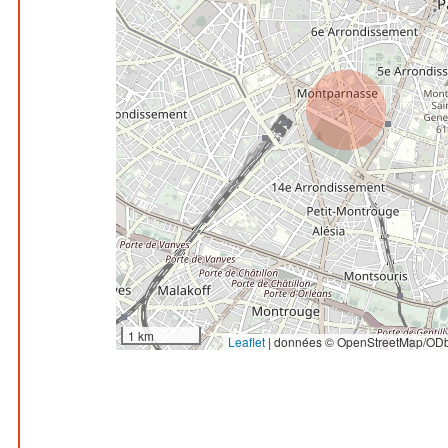
1 km
Leaflet
|
données © OpenStreetMap/ODb