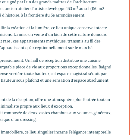
et signé par l’un des grands maîtres de l’architecture
t ancien atelier d’artiste développe 153 m² au sol (150 m2
 d’histoire, à la frontière du 6e arrondissement.
llir la création et la lumière, ce lieu unique conserve intacte
arisiens. La mise en vente d’un bien de cette nature demeure
t rare : ces appartements mythiques, transmis au fil des
n’apparaissent qu’exceptionnellement sur le marché.
pressionnent. Un hall de réception distribue une cuisine
rquable pièce de vie aux proportions exceptionnelles. Baigné
nse verrière toute hauteur, cet espace magistral séduit par
a hauteur sous plafond et une sensation d’espace absolument
nt de la réception, offre une atmosphère plus feutrée tout en
inimaliste propre aux lieux d’exception.
 nuit composée de deux vastes chambres aux volumes généreux,
si que d’un dressing.
n immobilière, ce lieu singulier incarne l’élégance intemporelle