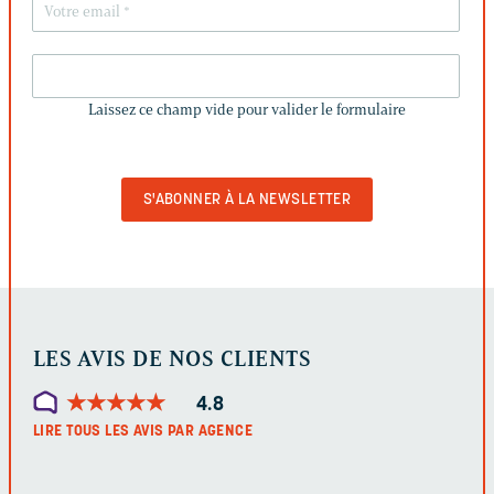
LAISSEZ
CE
Laissez ce champ vide pour valider le formulaire
CHAMP
VIDE
POUR
VALIDER
LE
FORMULAIRE
LES AVIS DE NOS CLIENTS
★
★
★
★
★
★
★
★
★
★
4.8
LIRE TOUS LES AVIS PAR AGENCE