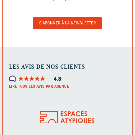
VIDE
POUR
VALIDER
LE
FORMULAIRE
LES AVIS DE NOS CLIENTS
★
★
★
★
★
★
★
★
★
★
4.8
LIRE TOUS LES AVIS PAR AGENCE