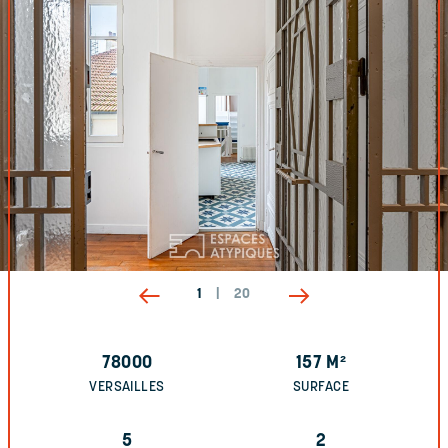
1
|
20
78000
157
M²
VERSAILLES
SURFACE
5
2