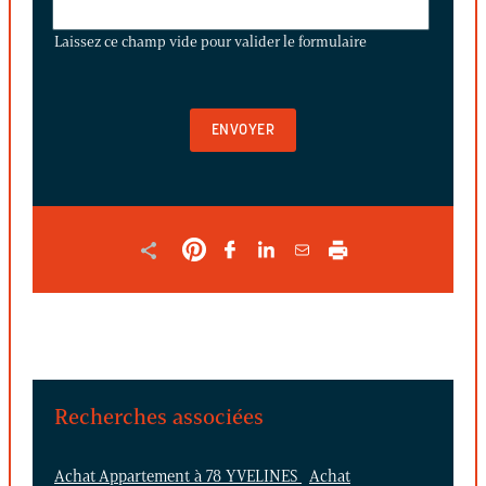
CE
Laissez ce champ vide pour valider le formulaire
CHAMP
VIDE
POUR
VALIDER
LE
FORMULAIRE
Recherches associées
Achat Appartement à 78 YVELINES
Achat