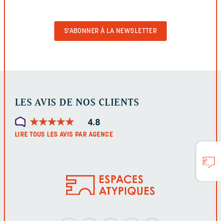
VIDE
POUR
VALIDER
LE
FORMULAIRE
LES AVIS DE NOS CLIENTS
★
★
★
★
★
★
★
★
★
★
4.8
LIRE TOUS LES AVIS PAR AGENCE