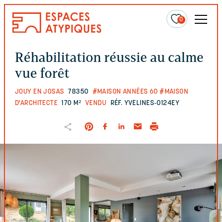
0
Réhabilitation réussie au calme
vue forêt
JOUY EN JOSAS
78350
#MAISON ANNÉES 60
#MAISON
D'ARCHITECTE
170 M²
VENDU
RÉF. YVELINES-0124EY