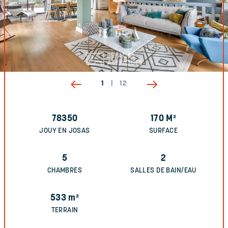
1
|
12
78350
170
M²
JOUY EN JOSAS
SURFACE
5
2
CHAMBRES
SALLES DE BAIN/EAU
533
m²
TERRAIN