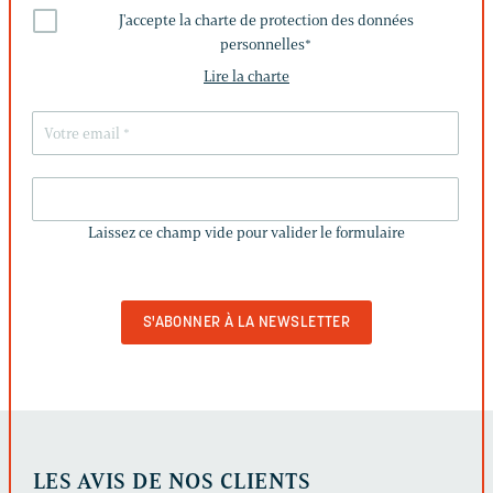
J'accepte la charte de protection des données
personnelles
*
Lire la charte
LAISSEZ
CE
Laissez ce champ vide pour valider le formulaire
CHAMP
VIDE
POUR
VALIDER
LE
FORMULAIRE
LES AVIS DE NOS CLIENTS