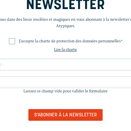
NEWSLETTER
us dans des lieux insolites et magiques en vous abonnant à la newsletter
Atypiques.
J'accepte la charte de protection des données personnelles
*
Lire la charte
LAISSEZ
CE
Laissez ce champ vide pour valider le formulaire
CHAMP
VIDE
POUR
VALIDER
LE
FORMULAIRE