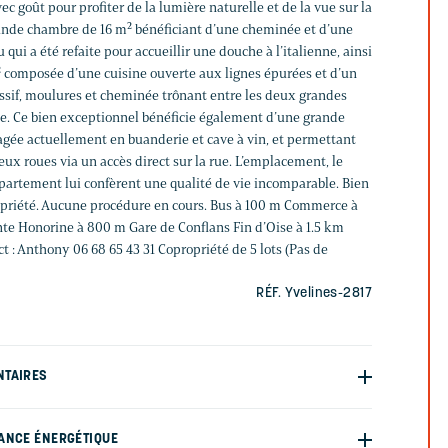
c goût pour profiter de la lumière naturelle et de la vue sur la
grande chambre de 16 m² bénéficiant d’une cheminée et d’une
u qui a été refaite pour accueillir une douche à l’italienne, ainsi
m² composée d’une cuisine ouverte aux lignes épurées et d’un
ssif, moulures et cheminée trônant entre les deux grandes
ne. Ce bien exceptionnel bénéficie également d’une grande
gée actuellement en buanderie et cave à vin, et permettant
eux roues via un accès direct sur la rue. L’emplacement, le
ppartement lui confèrent une qualité de vie incomparable. Bien
opriété. Aucune procédure en cours. Bus à 100 m Commerce à
te Honorine à 800 m Gare de Conflans Fin d’Oise à 1.5 km
 : Anthony 06 68 65 43 31 Copropriété de 5 lots (Pas de
RÉF. Yvelines-2817
NTAIRES
ANCE ÉNERGÉTIQUE