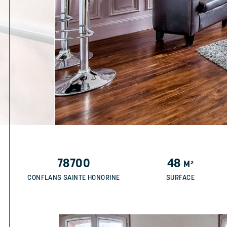
78700
48
M²
CONFLANS SAINTE HONORINE
SURFACE