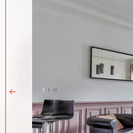
1
|
11