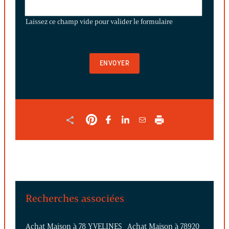
LAISSEZ
CE
Laissez ce champ vide pour valider le formulaire
CHAMP
VIDE
POUR
VALIDER
LE
FORMULAIRE
Recherches associées
Achat Maison à 78 YVELINES
Achat Maison à 78920