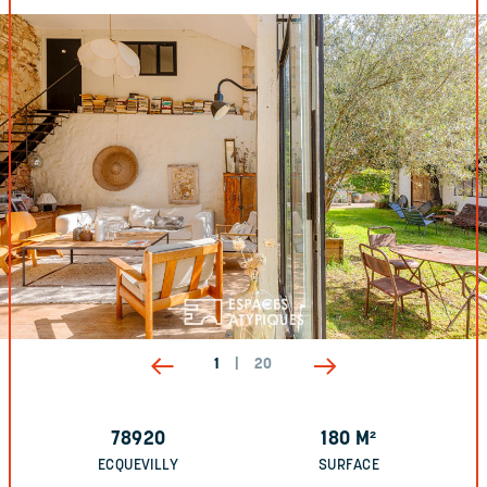
1
|
20
78920
180
M²
ECQUEVILLY
SURFACE