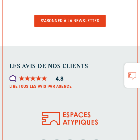
VIDE
POUR
VALIDER
LE
FORMULAIRE
LES AVIS DE NOS CLIENTS
★
★
★
★
★
★
★
★
★
★
4.8
LIRE TOUS LES AVIS PAR AGENCE