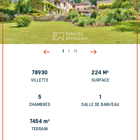
1
|
11
78930
224
M²
VILLETTE
SURFACE
5
1
CHAMBRES
SALLE DE BAIN/EAU
7454
m²
TERRAIN