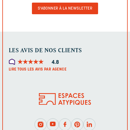
VALIDER
LE
FORMULAIRE
LES AVIS DE NOS CLIENTS
★
★
★
★
★
★
★
★
★
★
4.8
LIRE TOUS LES AVIS PAR AGENCE