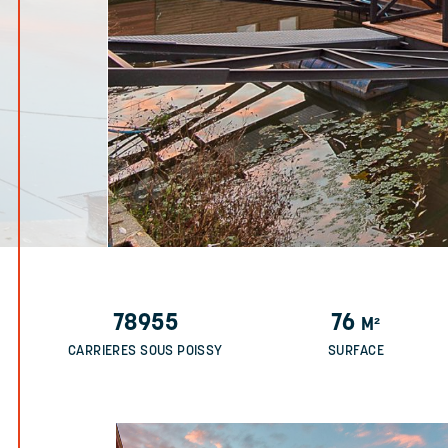
78955
76
M²
CARRIERES SOUS POISSY
SURFACE