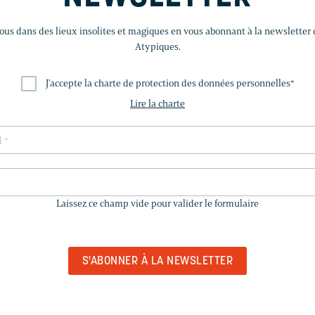
us dans des lieux insolites et magiques en vous abonnant à la newsletter
Atypiques.
J'accepte la charte de protection des données personnelles
*
Lire la charte
LAISSEZ
CE
Laissez ce champ vide pour valider le formulaire
CHAMP
VIDE
POUR
VALIDER
LE
FORMULAIRE