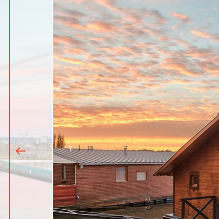
1
|
15