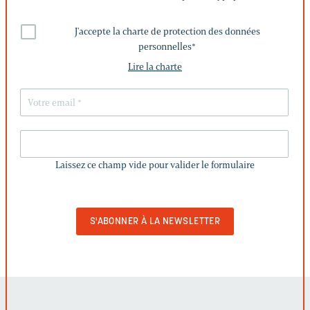
J'accepte la charte de protection des données
personnelles
*
Lire la charte
LAISSEZ
CE
Laissez ce champ vide pour valider le formulaire
CHAMP
VIDE
POUR
VALIDER
LE
FORMULAIRE