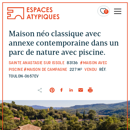
0
Maison néo classique avec
annexe contemporaine dans un
parc de nature avec piscine.
SAINTE ANASTASIE SUR ISSOLE
83136
#MAISON AVEC
PISCINE
#MAISON DE CAMPAGNE
227 M²
VENDU
RÉF.
TOULON-0657EV