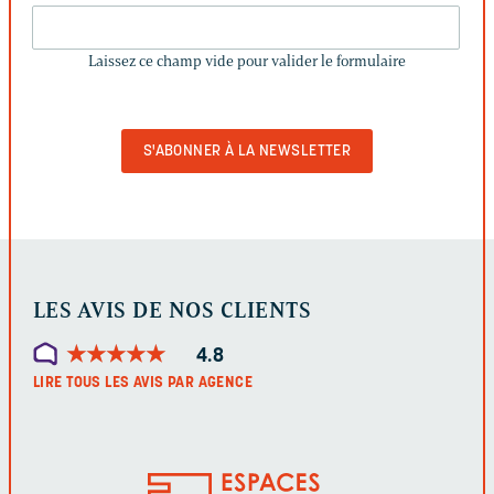
LAISSEZ
CE
Laissez ce champ vide pour valider le formulaire
CHAMP
VIDE
POUR
VALIDER
LE
FORMULAIRE
LES AVIS DE NOS CLIENTS
★
★
★
★
★
★
★
★
★
★
4.8
LIRE TOUS LES AVIS PAR AGENCE