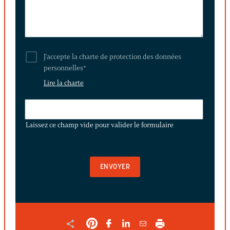
J'accepte la charte de protection des données
personnelles
*
Lire la charte
LAISSEZ
CE
Laissez ce champ vide pour valider le formulaire
CHAMP
VIDE
POUR
VALIDER
LE
FORMULAIRE