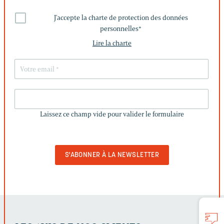
J'accepte la charte de protection des données
personnelles
*
Lire la charte
LAISSEZ
CE
Laissez ce champ vide pour valider le formulaire
CHAMP
VIDE
POUR
VALIDER
LE
FORMULAIRE